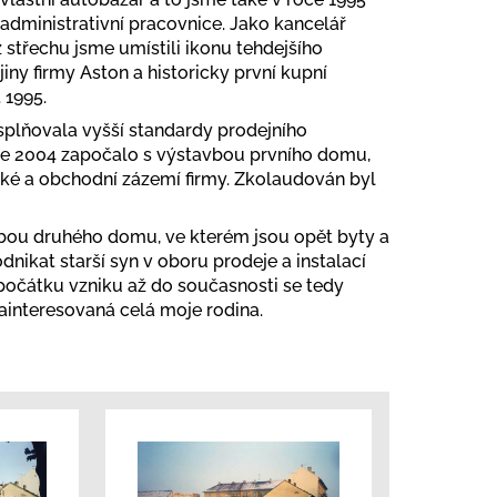
 administrativní pracovnice. Jako kancelář
 střechu jsme umístili ikonu tehdejšího
ny firmy Aston a historicky první kupní
 1995.
splňovala vyšší standardy prodejního
roce 2004 započalo s výstavbou prvního domu,
ské a obchodní zázemí firmy. Zkolaudován byl
avbou druhého domu, ve kterém jsou opět byty a
dnikat starší syn v oboru prodeje a instalací
počátku vzniku až do současnosti se tedy
zainteresovaná celá moje rodina.