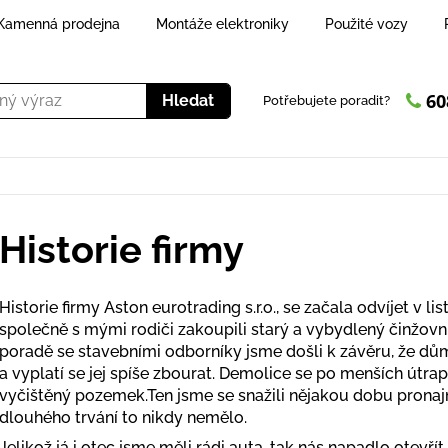
Kamenná prodejna
Montáže elektroniky
Použité vozy
60
Hledat
Potřebujete poradit?
Historie firmy
Historie firmy Aston eurotrading s.r.o., se začala odvíjet v 
společně s mými rodiči zakoupili starý a vybydlený činžovní
poradě se stavebními odborníky jsme došli k závěru, že dům
a vyplatí se jej spíše zbourat. Demolice se po menších útra
vyčištěný pozemek.Ten jsme se snažili nějakou dobu pronajm
dlouhého trvání to nikdy nemělo.
Jelikož já i otec jsme měli rádi auta, tak nás napadlo otevří