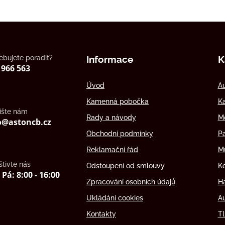
ebujete poradit?
Informace
K
 966 563
Úvod
Au
Kamenná pobočka
K
ište nám
Rady a návody
Mo
o@astoncb.cz
Obchodní podmínky
P
Reklamační řád
M
tivte nás
Odstoupení od smlouvy
Ko
 Pá: 8:00 - 16:00
Zpracování osobních údajů
H
Ukládání cookies
Au
Kontakty
Tl