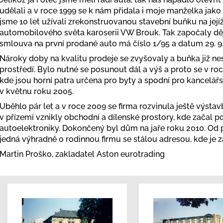
udělali a v roce 1999 se k nám přidala i moje manželka jako
jsme 10 let užívali zrekonstruovanou stavební buňku na jejíž
automobilového světa karoserii VW Brouk. Tak započaly ději
smlouva na první prodané auto má číslo 1/95 a datum 29. 9.
Nároky doby na kvalitu prodeje se zvyšovaly a buňka již ne
prostředí. Bylo nutné se posunout dál a výš a proto se v 
kde jsou horní patra určena pro byty a spodní pro kancelář
v květnu roku 2005.
Uběhlo pár let a v roce 2009 se firma rozvinula ještě výst
v přízemí vznikly obchodní a dílenské prostory, kde začal po
autoelektroniky. Dokončený byl dům na jaře roku 2010. Od 
jedná výhradně o rodinnou firmu se stálou adresou, kde je 
Martin Proško, zakladatel Aston eurotrading