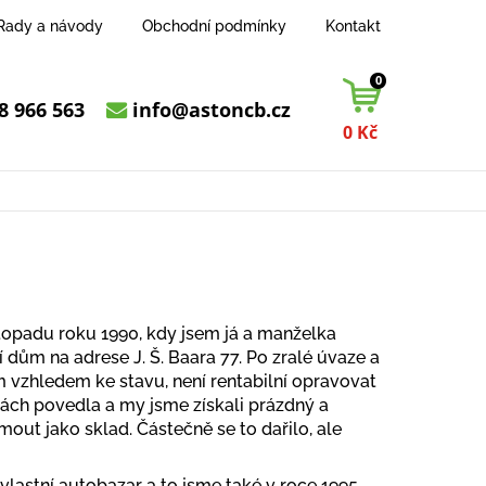
Rady a návody
Obchodní podmínky
Kontakt
0
8 966 563
info@astoncb.cz
0 Kč
listopadu roku 1990, kdy jsem já a manželka
 dům na adrese J. Š. Baara 77. Po zralé úvaze a
 vzhledem ke stavu, není rentabilní opravovat
pách povedla a my jsme získali prázdný a
out jako sklad. Částečně se to dařilo, ale
t vlastní autobazar a to jsme také v roce 1995