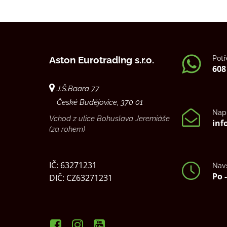
Potř
Aston Eurotrading s.r.o.
608
J.Š.Baara 77
České Budějovice, 370 01
Nap
Vchod z ulice Bohuslava Jeremiáše
inf
(za rohem)
IČ: 63271231
Navš
Po -
DIČ: CZ63271231