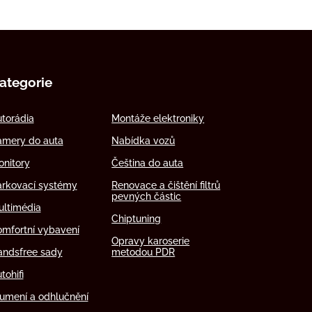
ategorie
torádia
Montáže elektroniky
amery do auta
Nabídka vozů
nitory
Čeština do auta
arkovací systémy
Renovace a čištění filtrů
pevných částic
ultimédia
Chiptuning
mfortní vybavení
Opravy karoserie
andsfree sady
metodou PDR
tohifi
umení a odhlučnění