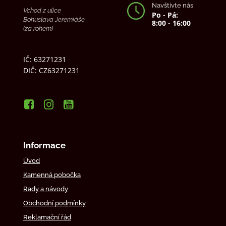
Navštivte nás
Vchod z ulice
Po - Pá:
Bohuslava Jeremiáše
8:00 - 16:00
(za rohem)
IČ: 63271231
DIČ: CZ63271231
Informace
Úvod
Kamenná pobočka
Rady a návody
Obchodní podmínky
Reklamační řád