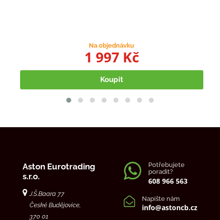
Na objednávku
1 997 Kč
Koupit
Potřebujete
Aston Eurotrading
poradit?
s.r.o.
608 966 563
J.Š.Baara 77
Napište nám
České Budějovice,
info@astoncb.cz
370 01